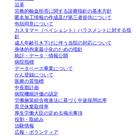
沿革
宗教的輸血拒否に関する診療指針の基本方針
匿名加工情報の作成及び第三者提供について
包括同意について
カスタマー（ペイシェント）ハラスメントに対する指
針
成人年齢引き下げに伴う当院の対応について
身体的拘束最小化のための指針
統計・データ・
情報公開
病院指標
データベース
事業について
がん登録に
ついて
医療の質指標
中長期計画
病院機能評価の認定
労働施策総合推進法に基づく中途採用比率
育児休業取得率
厚生労働大臣の定める掲示事項
役割・取組み
治験情報
広報・
ボランティア