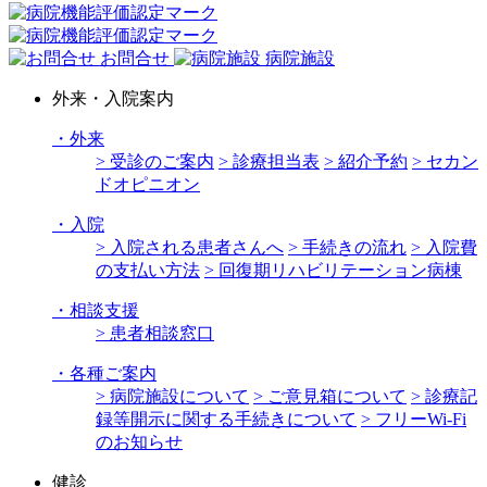
お問合せ
病院施設
外来・入院案内
・
外来
> 受診のご案内
> 診療担当表
> 紹介予約
> セカン
ドオピニオン
・
入院
> 入院される患者さんへ
> 手続きの流れ
> 入院費
の支払い方法
> 回復期リハビリテーション病棟
・
相談支援
> 患者相談窓口
・
各種ご案内
> 病院施設について
> ご意見箱について
> 診療記
録等開示に関する手続きについて
> フリーWi-Fi
のお知らせ
健診