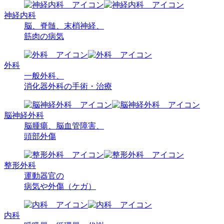
神経内科
脳、脊髄、
末梢神経、
筋肉の病気
外科
一般外科、
消化器外科の
手術・治療
脳神経外科
脳腫瘍、
脳血管障害、
頭部外傷
整形外科
運動器官の
病気や
外傷（ケガ）
内科