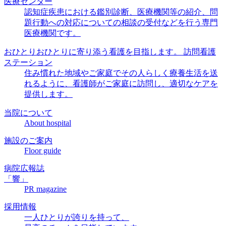
医療センター
認知症疾患における鑑別診断、医療機関等の紹介、
問
題行動
への対応についての相談の受付などを行う
専門
医療機関
です。
おひとりおひとりに
寄り添う看護を
目指します。
訪問看護
ステーション
住み慣れた地域やご家庭でその人らしく療養生活を送
れるように、看護師がご家庭に訪問し、適切なケアを
提供します。
当院について
About hospital
施設のご案内
Floor guide
病院広報誌
「響」
PR magazine
採用情報
一人ひとりが誇りを持って、