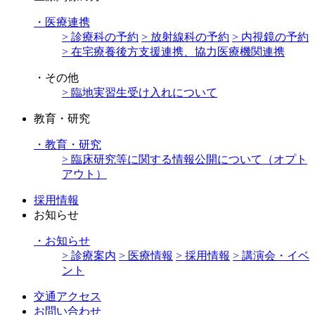
・
医療連携
> 診療科の予約
> 放射線科の予約
> 内視鏡の予約
> 在宅療養後方支援連携、協力医療機関連携
・
その他
> 臨地実習生受け入れについて
教育・研究
・
教育・研究
> 臨床研究等に関する情報公開について（オプト
アウト）
採用情報
お知らせ
・
お知らせ
> 診療案内
> 医療情報
> 採用情報
> 講演会・イベ
ント
交通アクセス
お問い合わせ