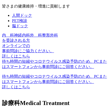
皆さまの健康維持・
増進に貢献します
人間ドック
PET検診
脳ドック
内 科
神経内科
外 科
整形外科
を受診される方
オンラインでの
事前問診に
ご協力ください。
詳しくはこちら
待ち時間の短縮やコロナウイルス感染予防のため、PCまた
はスマートフォンから事前問診に
ご回答ください。
待ち時間の短縮やコロナウイルス感染予防のため、PCまた
はスマートフォンから事前問診にご回答ください。
詳しくはこちら
診療科
Medical Treatment