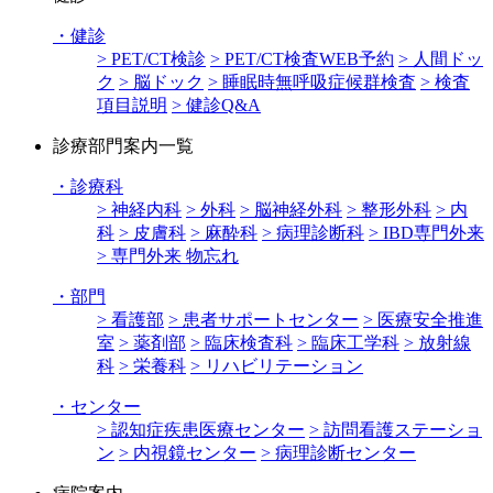
・
健診
> PET/CT検診
> PET/CT検査WEB予約
> 人間ドッ
ク
> 脳ドック
> 睡眠時無呼吸症候群検査
> 検査
項目説明
> 健診Q&A
診療部門案内一覧
・
診療科
> 神経内科
> 外科
> 脳神経外科
> 整形外科
> 内
科
> 皮膚科
> 麻酔科
> 病理診断科
> IBD専門外来
> 専門外来 物忘れ
・
部門
> 看護部
> 患者サポートセンター
> 医療安全推進
室
> 薬剤部
> 臨床検査科
> 臨床工学科
> 放射線
科
> 栄養科
> リハビリテーション
・
センター
> 認知症疾患医療センター
> 訪問看護ステーショ
ン
> 内視鏡センター
> 病理診断センター