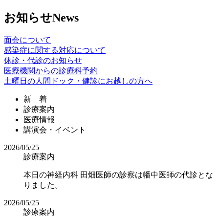
お知らせ
News
面会について
感染症に
関する
対応
に
ついて
休診・代診の
お知らせ
医療機関からの
診療科予約
土曜日の人間ドック・
健診に
お越しの方へ
新 着
診療案内
医療情報
講演会・イベント
2026/05/25
診療案内
本日の神経内科 田畑医師の診察は幡中医師の代診とな
りました。
2026/05/25
診療案内