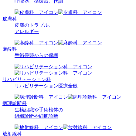
呼吸器、
循環器、
代謝
皮膚科
皮膚のトラブル、
アレルギー
麻酔科
手術侵襲からの
保護
リハビリ
テーション科
リハビリテーション
医療全般
病理診断科
生検組織や手術検体の
組織診断や
細胞診断
放射線科