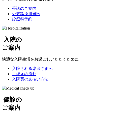
受診のご案内
外来診療
担当医
診療科予約
入院
の
ご案内
快適な入院生活を
お過ごしいただくために
入院される
患者さまへ
手続きの流れ
入院費の
支払い方法
健診
の
ご案内