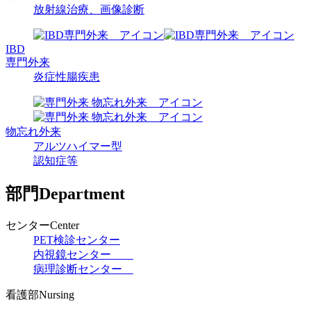
放射線治療、
画像診断
IBD
専門外来
炎症性腸疾患
物忘れ
外来
アルツ
ハイマー型
認知症等
部門
Department
センター
Center
PET検診
センター
内視鏡
センター
病理診断
センター
看護部
Nursing