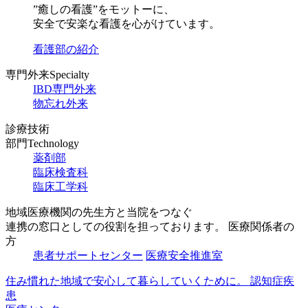
”癒しの看護”をモットーに、
安全で安楽な看護を心がけています。
看護部の紹介
専門外来
Specialty
IBD専門外来
物忘れ外来
診療技術
部門
Technology
薬剤部
臨床
検査科
臨床
工学科
地域医療機関の先生方と当院をつなぐ
連携の窓口としての役割を
担っております。
医療関係者の
方
患者サポートセンター
医療安全推進室
住み慣れた地域で
安心して暮らしていく
ために。
認知症疾
患