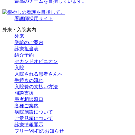
最高のチームを
目指しています。
看護師採用サイト
外来・入院案内
外来
受診のご案内
診療担当表
紹介予約
セカンドオピニオン
入院
入院される
患者さんへ
手続きの流れ
入院費の
支払い方法
相談支援
患者相談窓口
各種ご案内
病院施設に
ついて
ご意見箱に
ついて
診療情報開示
フリーWi-Fiの
お知らせ