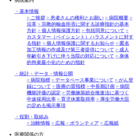
病院案内
・
基本情報
> ご挨拶
> 患者さんの権利とお願い
> 病院概要
>
沿革
> 宗教的輸血拒否に関する診療指針の基本
方針
> 個人情報保護方針
> 包括同意について
>
カスタマー（ペイシェント）ハラスメントに対す
る指針
> 個人情報保護に関するお知らせ
> 匿名
加工情報の作成及び第三者提供について
> 成人
年齢引き下げに伴う当院の対応について
> 身体
的拘束最小化のための指針
・
統計・データ・情報公開
> 病院指標
> データベース事業について
> がん登
録について
> 医療の質指標
> 中長期計画
> 病院
機能評価の認定
> 労働施策総合推進法に基づく
中途採用比率
> 育児休業取得率
> 厚生労働大臣
の定める掲示事項
・
役割・取組み
> 治験情報
> 広報・ボランティア
> 広報紙
医療関係の方