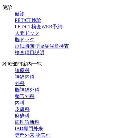
健診
健診
PET/CT検診
PET/CT検査
WEB予約
人間ドック
脳ドック
睡眠時無呼吸症候群検査
検査項目説明
診療部門案内一覧
診療科
神経内科
外科
脳神経外科
整形外科
内科
皮膚科
麻酔科
病理診断科
IBD専門外来
専門外来 物忘れ