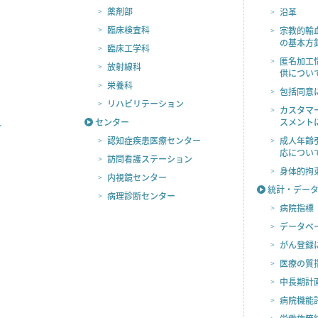
薬剤部
沿革
臨床検査科
宗教的輸
の基本方
臨床工学科
匿名加工
放射線科
供につい
栄養科
包括同意
リハビリテーション
カスタマ
センター
スメント
れ
認知症疾患
医療センター
成人年齢
応につい
訪問看護
ステーション
身体的拘
内視鏡センター
統計・デー
病理診断センター
病院指標
データベ
がん登録
医療の質
中長期計
病院機能