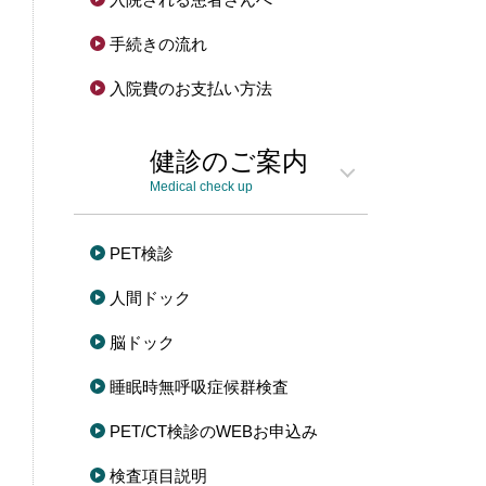
手続きの流れ
入院費の
お支払い方法
健診の
ご案内
Medical check up
PET検診
人間ドック
脳ドック
睡眠時無呼吸症候群検査
PET/CT検診のWEBお申込み
検査項目説明