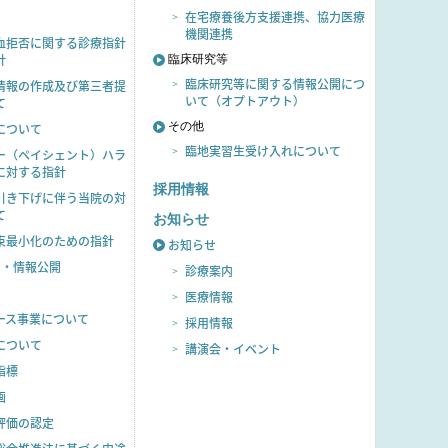
在宅療養後方支援連携、協力医療
機関連携
血拒否に関する診療指針
針
臨床研究等
臨床研究等に関する情報公開につ
情報の作成及び第三者提
いて（オプトアウト）
て
その他
について
臨地実習生受け入れについて
ー（ペイシェント）ハラ
に対する指針
採用情報
引き下げに伴う当院の対
て
お知らせ
束最小化のための指針
お知らせ
タ・
情報公開
診療案内
医療情報
ース
事業について
採用情報
に
ついて
講演会・
イベント
指標
画
評価の認定