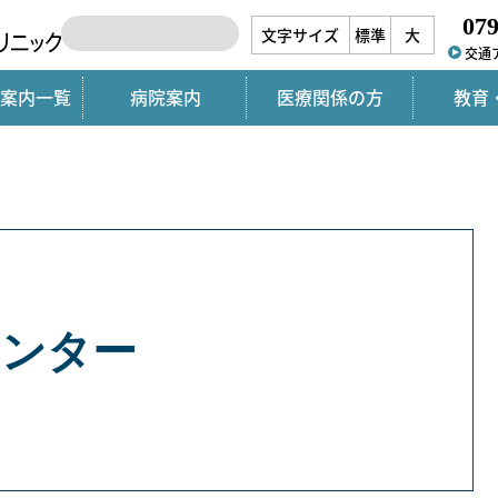
079
文字サイズ
標準
大
交通
案内一覧
病院案内
医療関係の方
教育
センター