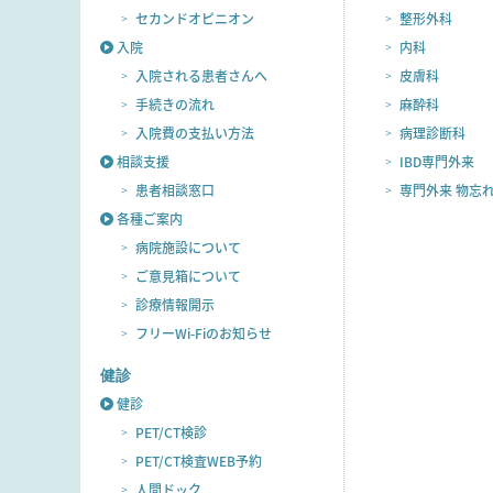
セカンドオピニオン
整形外科
入院
内科
入院される
患者さんへ
皮膚科
手続きの流れ
麻酔科
入院費の
支払い方法
病理診断科
相談支援
IBD専門外来
患者相談窓口
専門外来 物忘
各種ご案内
病院施設に
ついて
ご意見箱に
ついて
診療情報開示
フリーWi-Fiの
お知らせ
健診
健診
PET/CT検診
PET/CT検査
WEB予約
人間ドック