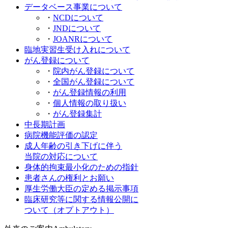
データベース事業について
・
NCDについて
・
JNDについて
・
JOANRについて
臨地実習生受け入れについて
がん登録について
・
院内がん登録について
・
全国がん登録について
・
がん登録情報の利用
・
個人情報の取り扱い
・
がん登録集計
中長期計画
病院機能評価の認定
成人年齢の引き下げに伴う
当院の対応について
身体的拘束最小化のための指針
患者さんの権利とお願い
厚生労働大臣の定める掲示事項
臨床研究等に関する情報公開に
ついて（オプトアウト）