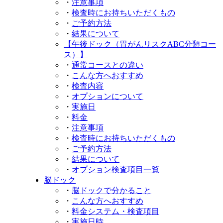
・
注意事項
・
検査時にお持ち
いただくもの
・
ご予約方法
・
結果について
【午後ドック
（胃がんリスクABC分類コー
ス）】
・
通常コースとの違い
・
こんな方へおすすめ
・
検査内容
・
オプションについて
・
実施日
・
料金
・
注意事項
・
検査時にお持ち
いただくもの
・
ご予約方法
・
結果について
・
オプション検査
項目
一覧
脳ドック
・
脳ドックで分かること
・
こんな方へ
おすすめ
・
料金システム・
検査項目
・
実施日時