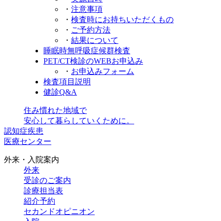
・
注意事項
・
検査時にお持ち
いただくもの
・
ご予約方法
・
結果について
睡眠時無呼吸症候群検査
PET/CT検診のWEBお申込み
・
お申込み
フォーム
検査項目説明
健診Q&A
住み慣れた地域で
安心して暮らしていくために。
認知症疾患
医療センター
外来・入院案内
外来
受診のご案内
診療担当表
紹介予約
セカンドオピニオン