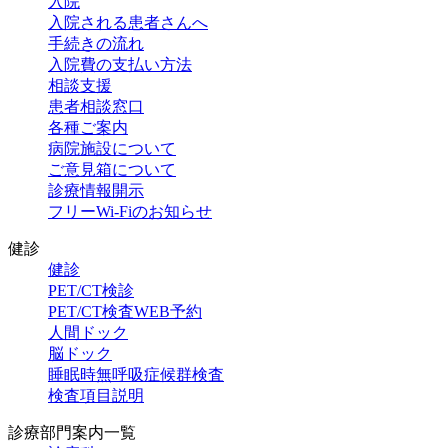
入院
入院される
患者さんへ
手続きの流れ
入院費の
支払い方法
相談支援
患者相談窓口
各種ご案内
病院施設に
ついて
ご意見箱に
ついて
診療情報開示
フリーWi-Fiの
お知らせ
健診
健診
PET/CT検診
PET/CT検査
WEB予約
人間ドック
脳ドック
睡眠時無呼吸症候群検査
検査項目説明
診療部門案内一覧