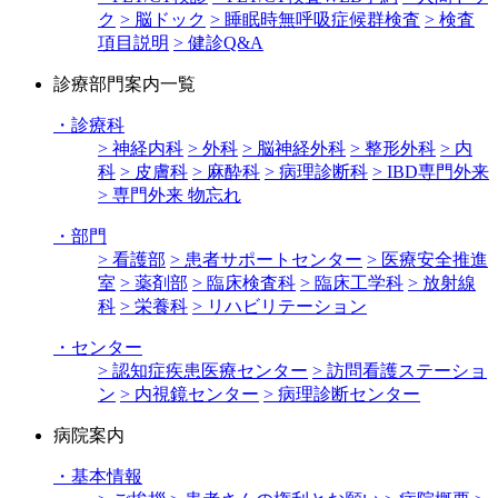
ク
> 脳ドック
> 睡眠時無呼吸症候群検査
> 検査
項目説明
> 健診Q&A
診療部門案内一覧
・
診療科
> 神経内科
> 外科
> 脳神経外科
> 整形外科
> 内
科
> 皮膚科
> 麻酔科
> 病理診断科
> IBD専門外来
> 専門外来 物忘れ
・
部門
> 看護部
> 患者サポートセンター
> 医療安全推進
室
> 薬剤部
> 臨床検査科
> 臨床工学科
> 放射線
科
> 栄養科
> リハビリテーション
・
センター
> 認知症疾患医療センター
> 訪問看護ステーショ
ン
> 内視鏡センター
> 病理診断センター
病院案内
・
基本情報