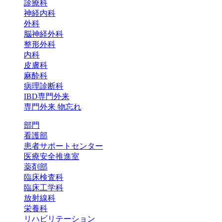
診療科
神経内科
外科
脳神経外科
整形外科
内科
皮膚科
麻酔科
病理診断科
IBD専門外来
専門外来 物忘れ
部門
看護部
患者サポートセンター
医療安全推進室
薬剤部
臨床検査科
臨床工学科
放射線科
栄養科
リハビリテーション