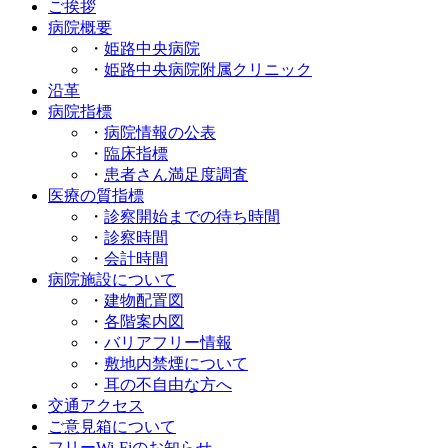
ご挨拶
病院概要
・
姫路中央病院
・
姫路中央病院附属クリニック
沿革
病院指標
・
病院情報の公表
・
臨床指標
・
患者さん満足度調査
医療の質指標
・
診察開始までの待ち時間
・
診察時間
・
会計時間
病院施設について
・
建物配置図
・
各階案内図
・
バリアフリー情報
・
敷地内禁煙について
・
耳の不自由な方へ
交通アクセス
ご意見箱について
フリーWi-Fiのお知らせ