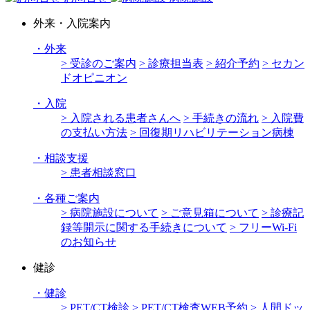
外来・入院案内
・
外来
> 受診のご案内
> 診療担当表
> 紹介予約
> セカン
ドオピニオン
・
入院
> 入院される患者さんへ
> 手続きの流れ
> 入院費
の支払い方法
> 回復期リハビリテーション病棟
・
相談支援
> 患者相談窓口
・
各種ご案内
> 病院施設について
> ご意見箱について
> 診療記
録等開示に関する手続きについて
> フリーWi-Fi
のお知らせ
健診
・
健診
> PET/CT検診
> PET/CT検査WEB予約
> 人間ドッ