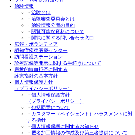
治験情報
・
治験とは
・
治験審査委員会とは
・
治験情報公開の目的
・
閲覧可能な資料について
・
閲覧に関する問い合わせ窓口
広報・ボランティア
認知症疾患医療センター
訪問看護ステーション
診療記録等開示に関する手続きについて
宗教的輸血拒否に関する
診療指針の基本方針
個人情報保護方針
（プライバシーポリシー）
・
個人情報保護方針
（プライバシーポリシー）
・
包括同意について
・
カスタマー（ペイシェント）ハラスメントに対
する指針
・
個人情報保護に関するお知らせ
・
匿名加工情報の作成及び第三者提供について