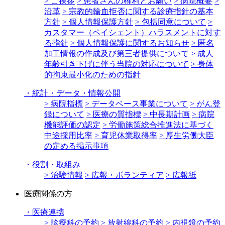
> ご挨拶
> 患者さんの権利とお願い
> 病院概要
>
沿革
> 宗教的輸血拒否に関する診療指針の基本
方針
> 個人情報保護方針
> 包括同意について
>
カスタマー（ペイシェント）ハラスメントに対す
る指針
> 個人情報保護に関するお知らせ
> 匿名
加工情報の作成及び第三者提供について
> 成人
年齢引き下げに伴う当院の対応について
> 身体
的拘束最小化のための指針
・
統計・データ・情報公開
> 病院指標
> データベース事業について
> がん登
録について
> 医療の質指標
> 中長期計画
> 病院
機能評価の認定
> 労働施策総合推進法に基づく
中途採用比率
> 育児休業取得率
> 厚生労働大臣
の定める掲示事項
・
役割・取組み
> 治験情報
> 広報・ボランティア
> 広報紙
医療関係の方
・
医療連携
> 診療科の予約
> 放射線科の予約
> 内視鏡の予約