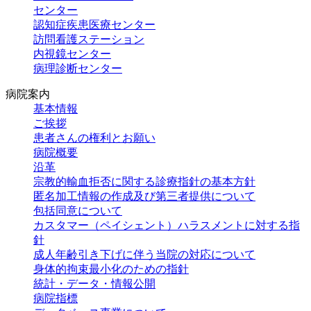
センター
認知症疾患
医療センター
訪問看護
ステーション
内視鏡センター
病理診断センター
病院案内
基本情報
ご挨拶
患者さんの権利とお願い
病院概要
沿革
宗教的輸血拒否に関する診療指針の基本方針
匿名加工情報の作成及び第三者提供について
包括同意について
カスタマー（ペイシェント）ハラスメントに対する指
針
成人年齢引き下げに伴う当院の対応について
身体的拘束最小化のための指針
統計・データ・
情報公開
病院指標