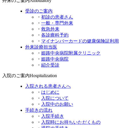
外来の
ご案内
Ambulatory
受診のご案内
・
初診の患者さん
・
一般・専門外来
・
救急外来
・
各診療科予約
・
マイナンバーカードの
健康保険証利用
外来診療担当医
・
姫路中央病院附属
クリニック
・
姫路中央病院
・
紹介受診
入院の
ご案内
Hospitalization
入院される
患者さんへ
・
はじめに
・
入院について
・
入院中のお願い
手続きの流れ
・
入院手続き
・
入院時にお持ちいただくもの