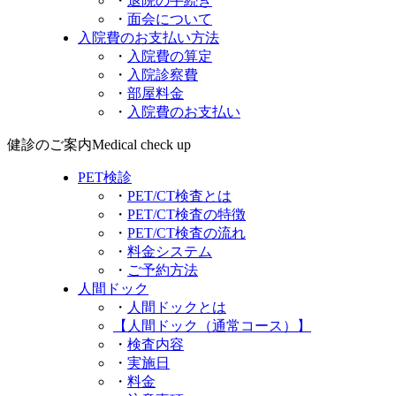
・
退院の手続き
・
面会について
入院費の
お支払い方法
・
入院費の算定
・
入院診察費
・
部屋料金
・
入院費のお支払い
健診の
ご案内
Medical check up
PET検診
・
PET/CT検査とは
・
PET/CT検査の特徴
・
PET/CT検査の流れ
・
料金システム
・
ご予約方法
人間ドック
・
人間ドックとは
【人間ドック
（通常コース）】
・
検査内容
・
実施日
・
料金