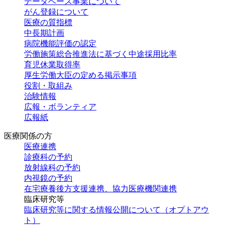
データベース
事業について
がん登録に
ついて
医療の質指標
中長期計画
病院機能評価の認定
労働施策総合推進法に基づく中途採用比率
育児休業取得率
厚生労働大臣の定める掲示事項
役割・取組み
治験情報
広報・
ボランティア
広報紙
医療関係の方
医療連携
診療科の予約
放射線科の
予約
内視鏡の予約
在宅療養後方支援連携、協力医療機関連携
臨床研究等
臨床研究等に関する情報公開について（オプトアウ
ト）