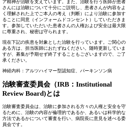
ア精神が治験を支えています。また、治験を行う医師が患者
さんには治験について十分にご説明し、患者さんが内容をよ
く理解された上でご本人の考え（判断）により治験に参加す
ることに同意（インフォームドコンセント）していただきま
す。参加していただいた患者さんの人権および安全は最大限
に尊重され、秘密は守られます。
現在下記の疾患を対象とした治験を行っています。ご関心の
ある方は、担当医師におたずねください。随時更新していま
すが、募集が予期せず終了することもございますので、ご了
承ください。
神経内科：アルツハイマー型認知症、
パーキンソン病
治験審査委員会
（IRB：Institutional
Review Board)とは
治験審査委員会は、治験に参加される方々の人権と安全を守
るために、治験の内容が倫理的であるか、あるいは科学的な
方法であるかについて審査を行い、病院長に意見を述べる委
員会です。