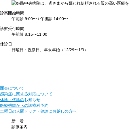
診察開始時間
午前診 9:00〜 /
午後診 14:00〜
診察受付時間
午前診 8:15〜11:00
休診日
日曜日・祝祭日、
年末年始（12/29〜1/3）
面会について
感染症に
関する
対応
に
ついて
休診・代診の
お知らせ
医療機関からの
診療科予約
土曜日の人間ドック・
健診に
お越しの方へ
新 着
診療案内