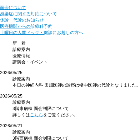
面会について
感染症に
関する
対応
に
ついて
休診・代診の
お知らせ
医療機関からの
診療科予約
土曜日の人間ドック・
健診に
お越しの方へ
新 着
診療案内
医療情報
講演会・イベント
2026/05/25
診療案内
本日の神経内科 田畑医師の診察は幡中医師の代診となりました
2026/05/25
診療案内
3階東病棟 面会制限について
詳しくは
こちら
をご覧ください。
2026/05/21
診療案内
3階西病棟 面会制限について