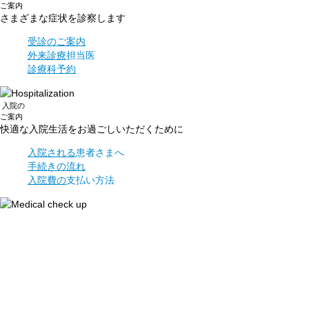
ご案内
さまざまな症状を
診察します
受診のご案内
外来診療
担当医
診療科予約
入院
の
ご案内
快適な入院生活を
お過ごしいただくために
入院される
患者さまへ
手続きの流れ
入院費の
支払い方法