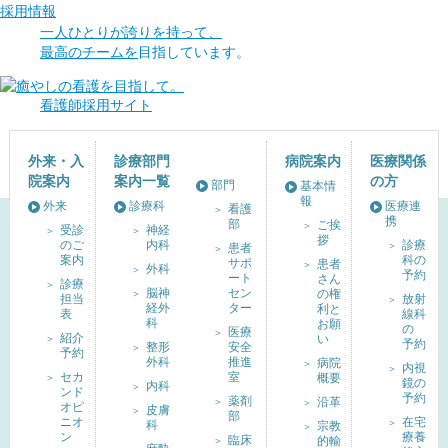
採用情報
一人ひとりが誇りを持って、
最高のチームを
目指しています。
看護師採用サイト
外来・入
診療部門
病院案内
医療関係
院案内
案内一覧
の方
部門
基本情
報
外来
診療科
医療連
看護
携
部
ご挨
受診
神経
拶
のご
内科
診療
患者
案内
科の
サポ
患者
外科
予約
ート
さん
診療
脳神
セン
の権
担当
放射
経外
ター
利と
表
線科
科
お願
の
医療
紹介
い
予約
整形
安全
予約
外科
推進
病院
内視
セカ
室
概要
鏡の
内科
ンド
予約
薬剤
沿革
オピ
皮膚
部
ニオ
在宅
科
宗教
ン
療養
臨床
的輸