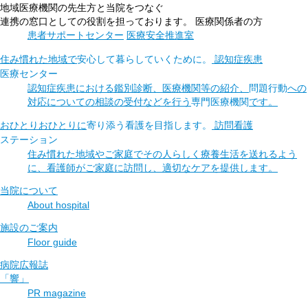
地域医療機関の先生方と当院をつなぐ
連携の窓口としての役割を
担っております。
医療関係者の方
患者サポートセンター
医療安全推進室
住み慣れた地域で
安心して暮らしていく
ために。
認知症疾患
医療センター
認知症疾患における鑑別診断、医療機関等の紹介、
問題行動
への
対応についての相談の受付などを行う
専門医療機関
です。
おひとりおひとりに
寄り添う看護を
目指します。
訪問看護
ステーション
住み慣れた地域やご家庭でその人らしく療養生活を送れるよう
に、看護師がご家庭に訪問し、適切なケアを提供します。
当院について
About hospital
施設のご案内
Floor guide
病院広報誌
「響」
PR magazine