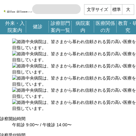
文字サイズ
標準
大
外来・入
診療部門
病院案
医療関係
教育・
健診
院案内
案内一覧
内
の方
究
診察開始時間
午前診 9:00〜 /
午後診 14:00〜
診察受付時間