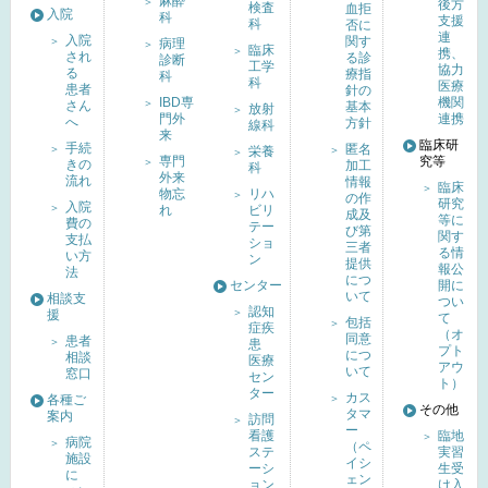
麻酔
後方
検査
血拒
入院
科
支援
科
否に
連
入院
関す
病理
臨床
携、
され
る診
診断
工学
協力
る
療指
科
科
医療
患者
針の
IBD専
機関
さん
基本
放射
門外
連携
へ
方針
線科
来
臨床研
手続
匿名
栄養
専門
究等
きの
加工
科
外来
流れ
情報
臨床
物忘
リハ
の作
研究
入院
れ
ビリ
成及
等に
費の
テー
び第
関す
支払
ショ
三者
る情
い方
ン
提供
報公
法
につ
センター
開に
いて
相談支
つい
認知
援
て
包括
症疾
（オ
同意
患者
患
プト
につ
相談
医療
アウ
いて
窓口
セン
ト）
ター
カス
各種ご
その他
タマ
案内
訪問
ー
看護
臨地
病院
（ペ
ステ
実習
施設
イシ
ーシ
生受
に
ェン
ョン
け入