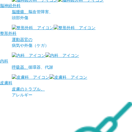
脳神経外科
脳腫瘍、
脳血管障害、
頭部外傷
整形外科
運動器官の
病気や
外傷（ケガ）
内科
呼吸器、
循環器、
代謝
皮膚科
皮膚のトラブル、
アレルギー