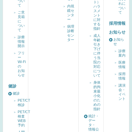
つい
ト）
れに
て
内視
ハラ
つい
鏡セ
スメ
ご意
て
ンタ
ント
見箱
ー
に対
に
採用情報
する
つい
病理
指針
て
診断
お知らせ
セン
成人
診療
お知ら
ター
年齢
情報
せ
引き
開示
下げ
診療
フリ
に伴
案内
ー
う当
Wi-Fi
院の
医療
の
対応
情報
お知
につ
採用
らせ
いて
情報
身体
講演
健診
的拘
会・
束最
健診
イベ
小化
ント
のた
PET/CT
めの
検診
指針
PET/CT
統計・
検査
デー
WEB
タ・
予約
情報公