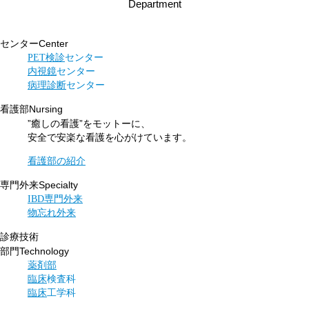
Department
Center
センター
PET検診
センター
内視鏡
センター
病理診断
センター
Nursing
看護部
”癒しの看護”をモットーに、
安全で安楽な看護を心がけています。
看護部の紹介
Specialty
専門外来
IBD専門外来
物忘れ外来
診療技術
Technology
部門
薬剤部
臨床
検査科
臨床
工学科