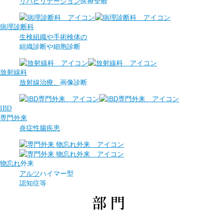
リハビリテーション
医療全般
病理診断科
生検組織や手術検体の
組織診断や
細胞診断
放射線科
放射線治療、
画像診断
IBD
専門外来
炎症性腸疾患
物忘れ
外来
アルツ
ハイマー型
認知症等
部門