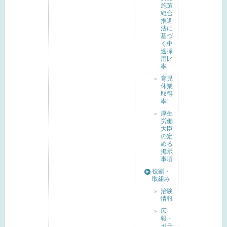
施策
総合
推進
法に
基づ
く中
途採
用比
率
育児
休業
取得
率
厚生
労働
大臣
の定
める
掲示
事項
役割・
取組み
治験
情報
広
報・
ボラ