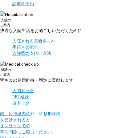
診療科予約
入院
の
ご案内
快適な入院生活を
お過ごしいただくために
入院される
患者さまへ
手続きの流れ
入院費の
支払い方法
健診
の
ご案内
皆さまの健康維持・
増進に貢献します
人間ドック
PET検診
脳ドック
内 科
神経内科
外 科
整形外科
を受診される方
オンラインでの
事前問診に
ご協力ください。