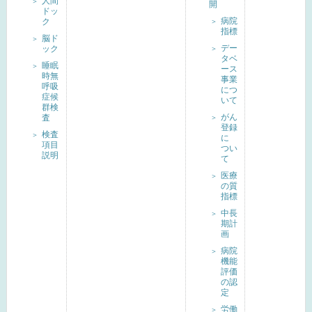
人間
開
ドッ
病院
ク
指標
脳ド
デー
ック
タベ
睡眠
ース
時無
事業
呼吸
につ
症候
いて
群検
がん
査
登録
検査
に
項目
つい
説明
て
医療
の質
指標
中長
期計
画
病院
機能
評価
の認
定
労働