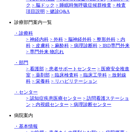
ク
> 脳ドック
> 睡眠時無呼吸症候群検査
> 検査
項目説明
> 健診Q&A
診療部門案内一覧
・
診療科
> 神経内科
> 外科
> 脳神経外科
> 整形外科
> 内
科
> 皮膚科
> 麻酔科
> 病理診断科
> IBD専門外来
> 専門外来 物忘れ
・
部門
> 看護部
> 患者サポートセンター
> 医療安全推進
室
> 薬剤部
> 臨床検査科
> 臨床工学科
> 放射線
科
> 栄養科
> リハビリテーション
・
センター
> 認知症疾患医療センター
> 訪問看護ステーショ
ン
> 内視鏡センター
> 病理診断センター
病院案内
・
基本情報