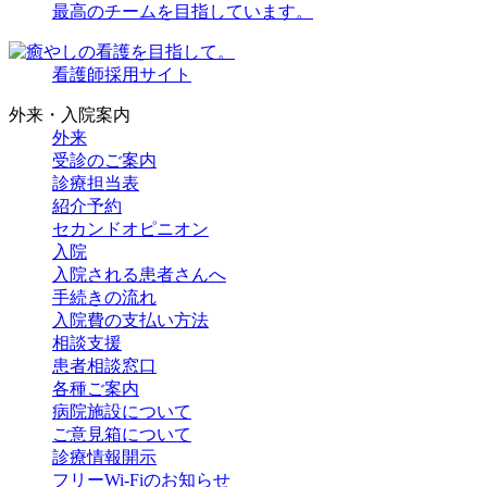
最高のチームを
目指しています。
看護師採用サイト
外来・入院案内
外来
受診のご案内
診療担当表
紹介予約
セカンドオピニオン
入院
入院される
患者さんへ
手続きの流れ
入院費の
支払い方法
相談支援
患者相談窓口
各種ご案内
病院施設に
ついて
ご意見箱に
ついて
診療情報開示
フリーWi-Fiの
お知らせ