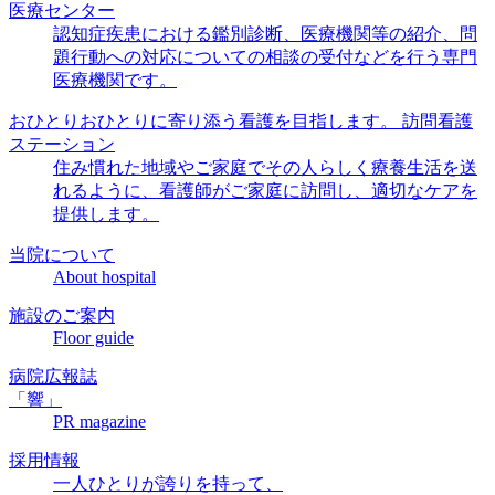
医療センター
認知症疾患における鑑別診断、医療機関等の紹介、
問
題行動
への対応についての相談の受付などを行う
専門
医療機関
です。
おひとりおひとりに
寄り添う看護を
目指します。
訪問看護
ステーション
住み慣れた地域やご家庭でその人らしく療養生活を送
れるように、看護師がご家庭に訪問し、適切なケアを
提供します。
当院について
About hospital
施設のご案内
Floor guide
病院広報誌
「響」
PR magazine
採用情報
一人ひとりが誇りを持って、