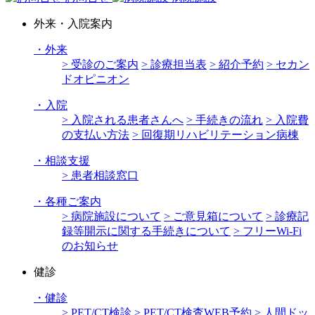
外来・入院案内
・
外来
> 受診のご案内
> 診療担当表
> 紹介予約
> セカン
ドオピニオン
・
入院
> 入院される患者さんへ
> 手続きの流れ
> 入院費
の支払い方法
> 回復期リハビリテーション病棟
・
相談支援
> 患者相談窓口
・
各種ご案内
> 病院施設について
> ご意見箱について
> 診療記
録等開示に関する手続きについて
> フリーWi-Fi
のお知らせ
健診
・
健診
> PET/CT検診
> PET/CT検査WEB予約
> 人間ドッ