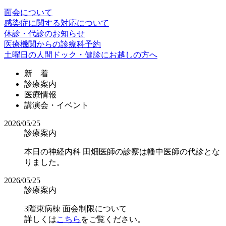
面会について
感染症に
関する
対応
に
ついて
休診・代診の
お知らせ
医療機関からの
診療科予約
土曜日の人間ドック・
健診に
お越しの方へ
新 着
診療案内
医療情報
講演会・イベント
2026/05/25
診療案内
本日の神経内科 田畑医師の診察は幡中医師の代診とな
りました。
2026/05/25
診療案内
3階東病棟 面会制限について
詳しくは
こちら
をご覧ください。