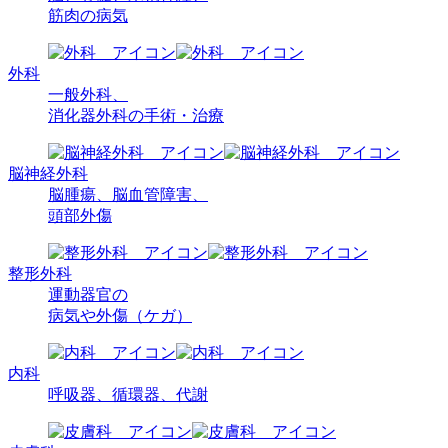
筋肉の病気
外科
一般外科、
消化器外科の
手術・治療
脳神経外科
脳腫瘍、
脳血管障害、
頭部外傷
整形外科
運動器官の
病気や
外傷（ケガ）
内科
呼吸器、
循環器、
代謝