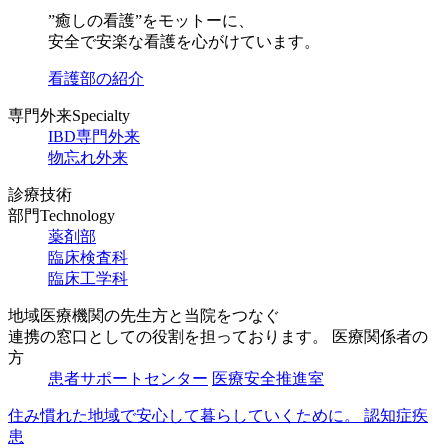
”癒しの看護”をモットーに、
安全で安楽な看護を心がけています。
看護部の紹介
専門外来
Specialty
IBD専門外来
物忘れ外来
診療技術
部門
Technology
薬剤部
臨床
検査科
臨床
工学科
地域医療機関の先生方と当院をつなぐ
連携の窓口としての役割を
担っております。
医療関係者の
方
患者サポートセンター
医療安全推進室
住み慣れた地域で
安心して暮らしていく
ために。
認知症疾
患