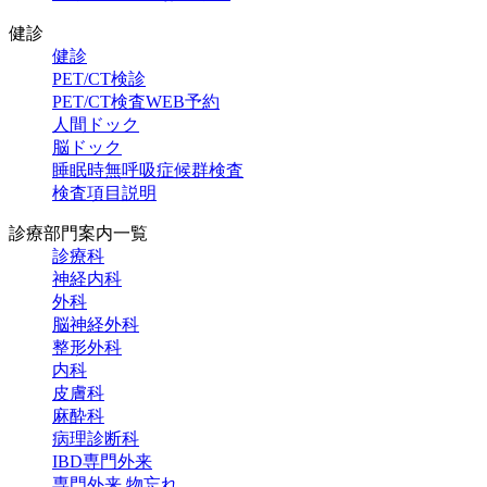
健診
健診
PET/CT検診
PET/CT検査
WEB予約
人間ドック
脳ドック
睡眠時無呼吸症候群検査
検査項目説明
診療部門案内一覧
診療科
神経内科
外科
脳神経外科
整形外科
内科
皮膚科
麻酔科
病理診断科
IBD専門外来
専門外来 物忘れ