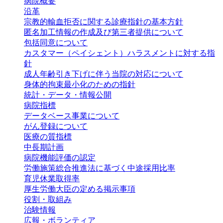
病院概要
沿革
宗教的輸血拒否に関する診療指針の基本方針
匿名加工情報の作成及び第三者提供について
包括同意について
カスタマー（ペイシェント）ハラスメントに対する指
針
成人年齢引き下げに伴う当院の対応について
身体的拘束最小化のための指針
統計・データ・
情報公開
病院指標
データベース
事業について
がん登録に
ついて
医療の質指標
中長期計画
病院機能評価の認定
労働施策総合推進法に基づく中途採用比率
育児休業取得率
厚生労働大臣の定める掲示事項
役割・取組み
治験情報
広報・
ボランティア