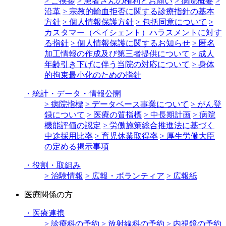
> ご挨拶
> 患者さんの権利とお願い
> 病院概要
>
沿革
> 宗教的輸血拒否に関する診療指針の基本
方針
> 個人情報保護方針
> 包括同意について
>
カスタマー（ペイシェント）ハラスメントに対す
る指針
> 個人情報保護に関するお知らせ
> 匿名
加工情報の作成及び第三者提供について
> 成人
年齢引き下げに伴う当院の対応について
> 身体
的拘束最小化のための指針
・
統計・データ・情報公開
> 病院指標
> データベース事業について
> がん登
録について
> 医療の質指標
> 中長期計画
> 病院
機能評価の認定
> 労働施策総合推進法に基づく
中途採用比率
> 育児休業取得率
> 厚生労働大臣
の定める掲示事項
・
役割・取組み
> 治験情報
> 広報・ボランティア
> 広報紙
医療関係の方
・
医療連携
> 診療科の予約
> 放射線科の予約
> 内視鏡の予約