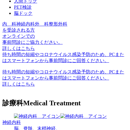
人間ドック
PET検診
脳ドック
内 科
神経内科
外 科
整形外科
を受診される方
オンラインでの
事前問診に
ご協力ください。
詳しくはこちら
待ち時間の短縮やコロナウイルス感染予防のため、PCまた
はスマートフォンから事前問診に
ご回答ください。
待ち時間の短縮やコロナウイルス感染予防のため、PCまた
はスマートフォンから事前問診にご回答ください。
詳しくはこちら
診療科
Medical Treatment
神経内科
脳、脊髄、
末梢神経、