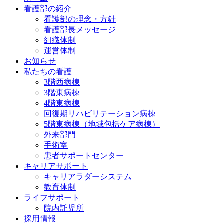
看護部の紹介
看護部の理念・方針
看護部長メッセージ
組織体制
運営体制
お知らせ
私たちの看護
3階西病棟
3階東病棟
4階東病棟
回復期リハビリテーション病棟
5階東病棟（地域包括ケア病棟）
外来部門
手術室
患者サポートセンター
キャリアサポート
キャリアラダーシステム
教育体制
ライフサポート
院内託児所
採用情報