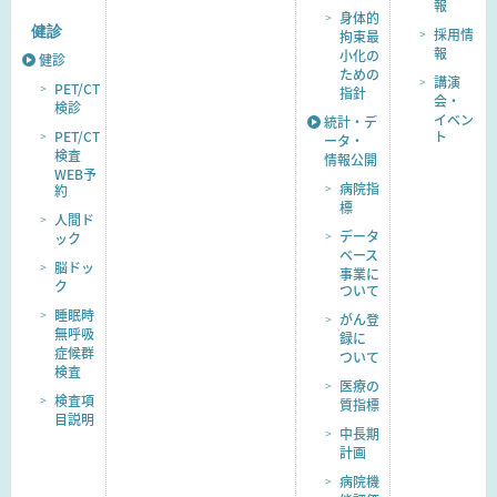
報
身体的
健診
採用情
拘束最
報
小化の
健診
ための
講演
PET/CT
指針
会・
検診
イベン
統計・デ
PET/CT
ト
ータ・
検査
情報公開
WEB予
病院指
約
標
人間ド
データ
ック
ベース
脳ドッ
事業に
ク
ついて
睡眠時
がん登
無呼吸
録に
症候群
ついて
検査
医療の
検査項
質指標
目説明
中長期
計画
病院機