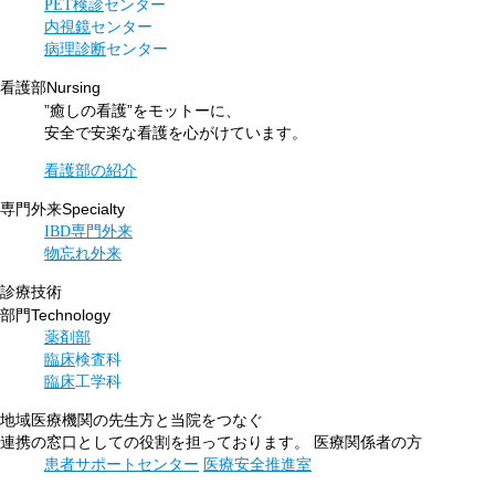
PET検診
センター
内視鏡
センター
病理診断
センター
Nursing
看護部
”癒しの看護”をモットーに、
安全で安楽な看護を心がけています。
看護部の紹介
Specialty
専門外来
IBD専門外来
物忘れ外来
診療技術
Technology
部門
薬剤部
臨床
検査科
臨床
工学科
地域医療機関の先生方と当院をつなぐ
連携の窓口としての役割を
担っております。
医療関係者の方
患者サポートセンター
医療安全推進室