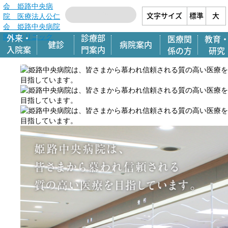
文字サイズ
標準
大
外来・
診療部
医療関
教育
健診
病院案内
入院案
門案内
係の方
研究
内
一覧