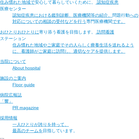
住み慣れた地域で
安心して暮らしていく
ために。
認知症疾患
医療センター
認知症疾患における鑑別診断、医療機関等の紹介、
問題行動
への
対応についての相談の受付などを行う
専門医療機関
です。
おひとりおひとりに
寄り添う看護を
目指します。
訪問看護
ステーション
住み慣れた地域やご家庭でその人らしく療養生活を送れるよう
に、看護師がご家庭に訪問し、適切なケアを提供します。
当院について
About hospital
施設のご案内
Floor guide
病院広報誌
「響」
PR magazine
採用情報
一人ひとりが誇りを持って、
最高のチームを
目指しています。