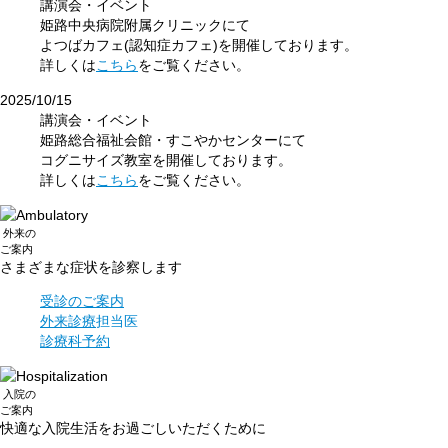
講演会・イベント
姫路中央病院附属クリニックにて
よつばカフェ(認知症カフェ)を開催しております。
詳しくは
こちら
をご覧ください。
2025/10/15
講演会・イベント
姫路総合福祉会館・すこやかセンターにて
コグニサイズ教室を開催しております。
詳しくは
こちら
をご覧ください。
外来
の
ご案内
さまざまな症状を
診察します
受診のご案内
外来診療
担当医
診療科予約
入院
の
ご案内
快適な入院生活を
お過ごしいただくために