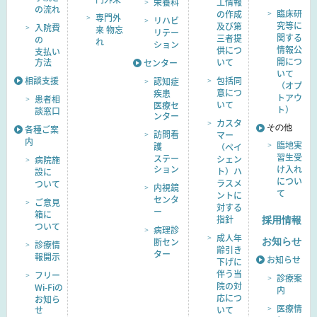
栄養科
工情報
の流れ
臨床研
の作成
専門外
リハビ
究等に
及び第
入院費
来 物忘
リテー
関する
三者提
の
れ
ション
情報公
供につ
支払い
開につ
方法
いて
センター
いて
相談支援
包括同
認知症
（オプ
意につ
疾患
トアウ
患者相
いて
医療セ
ト）
談窓口
ンター
カスタ
その他
各種ご案
訪問看
マー
内
臨地実
護
（ペイ
習生受
ステー
シェン
病院施
ション
け入れ
ト）ハ
設に
につい
ラスメ
ついて
内視鏡
て
ントに
センタ
ご意見
対する
ー
箱に
指針
採用情報
ついて
病理診
成人年
断セン
お知らせ
診療情
齢引き
ター
報開示
お知らせ
下げに
伴う当
フリー
診療案
院の対
Wi-Fiの
内
応につ
お知ら
医療情
せ
いて