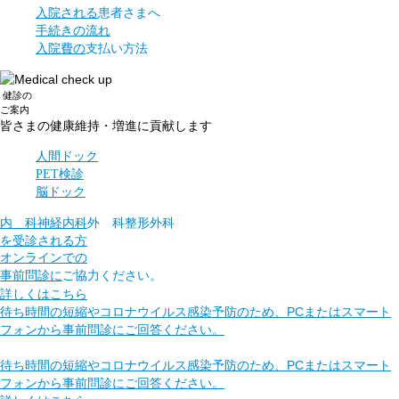
入院される
患者さまへ
手続きの流れ
入院費の
支払い方法
健診
の
ご案内
皆さまの健康維持・
増進に貢献します
人間ドック
PET検診
脳ドック
内 科
神経内科
外 科
整形外科
を受診される方
オンラインでの
事前問診に
ご協力ください。
詳しくはこちら
待ち時間の短縮やコロナウイルス感染予防のため、PCまたはスマート
フォンから事前問診に
ご回答ください。
待ち時間の短縮やコロナウイルス感染予防のため、PCまたはスマート
フォンから事前問診にご回答ください。