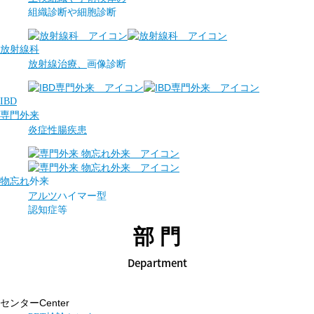
組織診断や
細胞診断
放射線科
放射線治療、
画像診断
IBD
専門外来
炎症性腸疾患
物忘れ
外来
アルツ
ハイマー型
認知症等
部門
Department
Center
センター