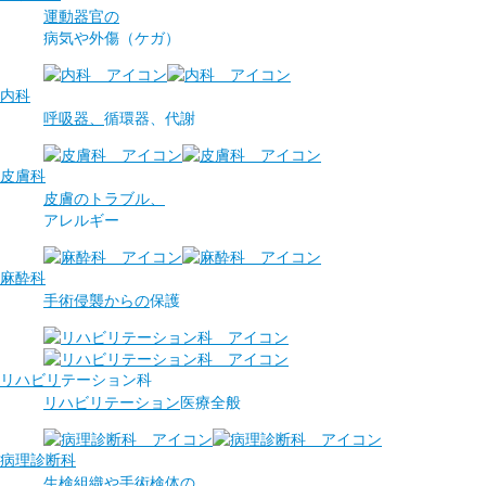
運動器官の
病気や
外傷（ケガ）
内科
呼吸器、
循環器、
代謝
皮膚科
皮膚のトラブル、
アレルギー
麻酔科
手術侵襲からの
保護
リハビリ
テーション科
リハビリテーション
医療全般
病理診断科
生検組織や手術検体の