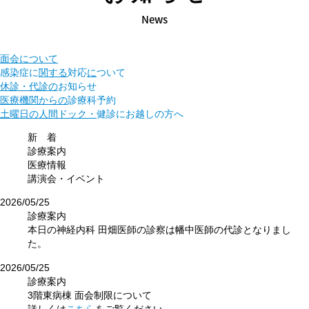
News
面会について
感染症に
関する
対応
に
ついて
休診・代診の
お知らせ
医療機関からの
診療科予約
土曜日の人間ドック・
健診に
お越しの方へ
新 着
診療案内
医療情報
講演会・イベント
2026/05/25
診療案内
本日の神経内科 田畑医師の診察は幡中医師の代診となりまし
た。
2026/05/25
診療案内
3階東病棟 面会制限について
詳しくは
こちら
をご覧ください。