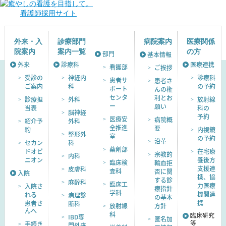
看護師採用サイト
外来・入
診療部門
病院案内
医療関係
院案内
案内一覧
の方
部門
基本情報
外来
診療科
医療連携
看護部
ご挨拶
受診の
神経内
診療科
患者サ
患者さ
ご案内
科
の予約
ポート
んの権
センタ
利とお
診療担
外科
放射線
ー
願い
当表
科の
脳神経
予約
医療安
病院概
紹介予
外科
全推進
要
約
内視鏡
整形外
室
の予約
沿革
セカン
科
薬剤部
ドオピ
在宅療
宗教的
内科
ニオン
養後方
臨床検
輸血拒
支援連
皮膚科
査科
否に関
入院
携、協
する診
麻酔科
臨床工
力医療
入院さ
療指針
学科
機関連
れる
病理診
の基本
携
患者さ
断科
放射線
方針
んへ
科
臨床研究
IBD専
匿名加
手続き
等
門外来