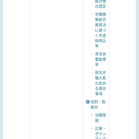
能評価
の認定
労働施
策総合
推進法
に基づ
く中途
採用比
率
育児休
業取得
率
厚生労
働大臣
の定め
る掲示
事項
役割・取
組み
治験情
報
広報・
ボラン
ティア